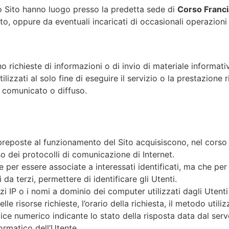
to Sito hanno luogo presso la predetta sede di
Corso Franc
to, oppure da eventuali incaricati di occasionali operazion
ano richieste di informazioni o di invio di materiale informati
ilizzati al solo fine di eseguire il servizio o la prestazione r
 comunicato o diffuso.
preposte al funzionamento del Sito acquisiscono, nel corso 
uso dei protocolli di comunicazione di Internet.
e per essere associate a interessati identificati, ma che pe
da terzi, permettere di identificare gli Utenti.
zzi IP o i nomi a dominio dei computer utilizzati dagli Utenti 
e risorse richieste, l’orario della richiesta, il metodo utiliz
dice numerico indicante lo stato della risposta data dal serve
formatico dell’Utente.