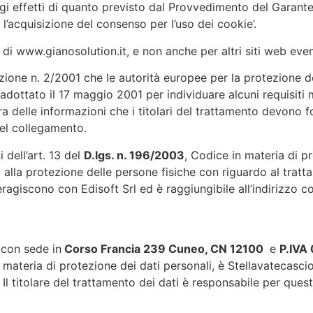
r gi effetti di quanto previsto dal Provvedimento del Garant
 l’acquisizione del consenso per l’uso dei cookie’.
 di www.gianosolution.it, e non anche per altri siti web even
ione n. 2/2001 che le autorità europee per la protezione dei 
 adottato il 17 maggio 2001 per individuare alcuni requisiti m
tura delle informazioni che i titolari del trattamento devono 
el collegamento.
 dell’art. 13 del
D.lgs. n. 196/2003
, Codice in materia di pro
vo alla protezione delle persone fisiche con riguardo al tratt
nteragiscono con Edisoft Srl ed è raggiungibile all’indirizzo 
con sede in
Corso Francia 239 Cuneo, CN 12100
e
P.IVA
n materia di protezione dei dati personali, è Stellavatecasc
. Il titolare del trattamento dei dati è responsabile per ques