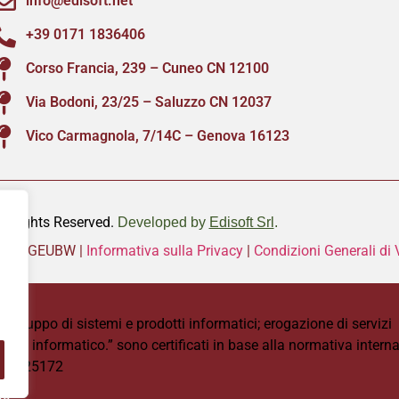
info@edisoft.net
+39 0171 1836406
Corso Francia, 239 – Cuneo CN 12100
Via Bodoni, 23/25 – Saluzzo CN 12037
Vico Carmagnola, 7/14C – Genova 16123
ll Rights Reserved.
Developed by
Edisoft Srl
.
|
W8GEUBW |
Informativa sulla Privacy
|
Condizioni Generali di 
 9001
sviluppo di sistemi e prodotti informatici; erogazione di servizi
ettore informatico.” sono certificati in base alla normativa inte
: IT325172